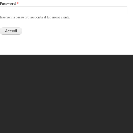
Password
*
Inserisci la password associata al tuo nome utente.