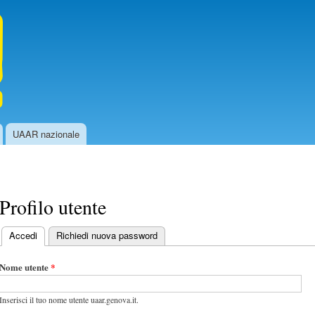
Salta al
contenuto
principale
UAAR nazionale
Profilo utente
Accedi
(scheda attiva)
Richiedi nuova password
Schede primarie
Nome utente
*
Inserisci il tuo nome utente uaar.genova.it.