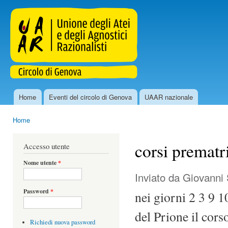
Sal
con
uaar.genova.it
pri
Home
Eventi del circolo di Genova
UAAR nazionale
Menu principale
Home
Tu sei qui
corsi prematr
Accesso utente
Nome utente
*
Inviato da
Giovanni 
Password
*
nei giorni 2 3 9 1
del Prione il cor
Richiedi nuova password