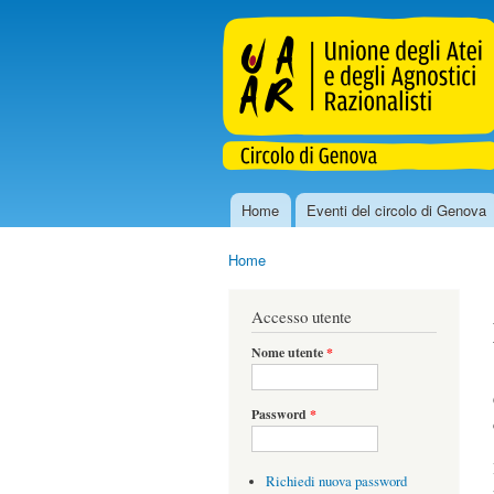
uaar.genova.it
Home
Eventi del circolo di Genova
Menu principale
Home
Tu sei qui
Accesso utente
Nome utente
*
Password
*
Richiedi nuova password