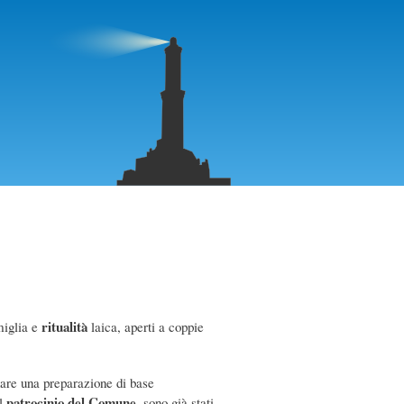
ritualità
miglia e
laica, aperti a coppie
 dare una preparazione di base
patrocinio del Comune
il
, sono già stati