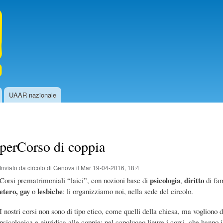
Salta al
contenuto
principale
UAAR nazionale
perCorso di coppia
Inviato da
circolo di Genova
il Mar 19-04-2016, 18:4
psicologia
diritto
Corsi prematrimoniali “laici”, con nozioni base di
,
di fa
etero, gay
lesbiche
o
: li organizziamo noi, nella sede del circolo.
I nostri corsi non sono di tipo etico, come quelli della chiesa, ma vogliono
psicologica e giuridica alle coppie; nel capoluogo ligure i corsi, che hanno 