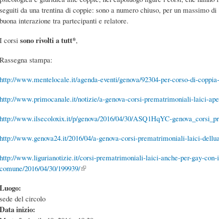
seguiti da una trentina di coppie: sono a numero chiuso, per un massimo di 
buona interazione tra partecipanti e relatore.
sono rivolti a tutt*
I corsi
,
Rassegna stampa:
http://www.mentelocale.it/agenda-eventi/genova/92304-per-corso-di-coppia
http://www.primocanale.it/notizie/a-genova-corsi-prematrimoniali-laici-ap
http://www.ilsecoloxix.it/p/genova/2016/04/30/ASQ1HqYC-genova_corsi_pr
http://www.genova24.it/2016/04/a-genova-corsi-prematrimoniali-laici-dell
http://www.ligurianotizie.it/corsi-prematrimoniali-laici-anche-per-gay-con-i
comune/2016/04/30/199939/
(link is external)
Luogo:
sede del circolo
Data inizio: