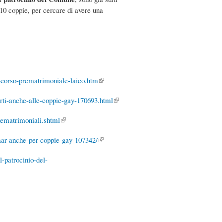
10 coppie, per cercare di avere una
-corso-prematrimoniale-laico.htm
(link is
external)
erti-anche-alle-coppie-gay-170693.html
(link is
external)
ematrimoniali.shtml
(link is external)
uaar-anche-per-coppie-gay-107342/
(link is
external)
l-patrocinio-del-